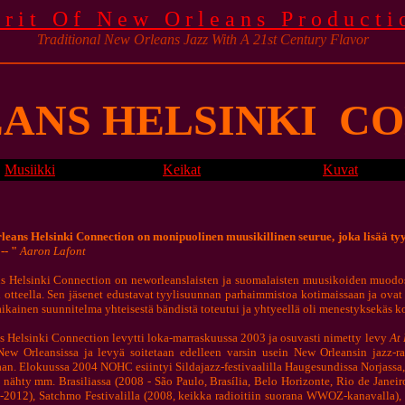
irit Of New Orleans Producti
Traditional New Orleans Jazz With A 21st Century Flavor
ANS HELSINKI
CO
Musiikki
Keikat
Kuvat
rleans Helsinki Connection on monipuolinen muusikillinen seurue, joka lisää t
-- "
Aaron Lafont
s Helsinki Connection on neworleanslaisten ja suomalaisten muusikoiden muodosta
otteella. Sen jäsenet edustavat tyylisuunnan parhaimmistoa kotimaissaan ja ovat 
ikainen suunnitelma yhteisestä bändistä toteutui ja yhtyeellä oli menestyksekäs k
 Helsinki Connection levytti loka-marraskuussa 2003 ja osuvasti nimetty levy
At 
New Orleansissa ja levyä soitetaan edelleen varsin usein New Orleansin jazz-r
an. Elokuussa 2004 NOHC esiintyi Sildajazz-festivaalilla Haugesundissa Norjassa,
 nähty mm. Brasiliassa (2008 - São Paulo, Brasília, Belo Horizonte, Rio de Janeiro
2012), Satchmo Festivalilla (2008, keikka radioitiin suorana WWOZ-kanavalla), Ge