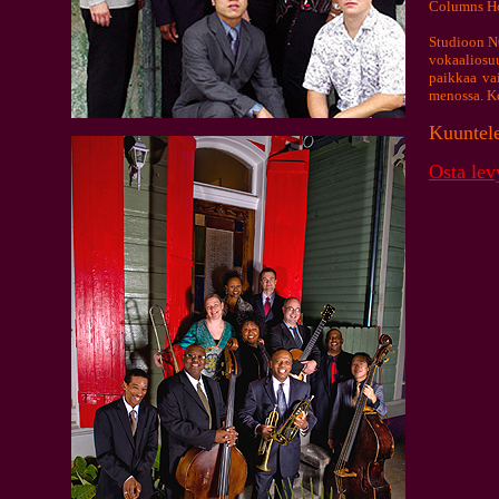
Columns Hot
Studioon N
vokaaliosu
paikkaa vai
menossa.
K
Kuunte
Osta lev