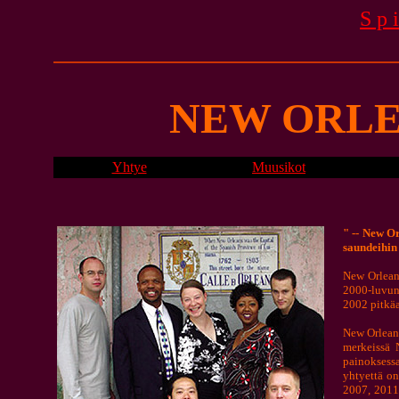
Sp
NEW ORLE
Yhtye
Muusikot
" -- New O
saundeihin 
New Orlean
2000-luvun 
2002 pitkäa
New Orleans
merkeissä 
painoksessa
yhtyettä on
2007, 2011-