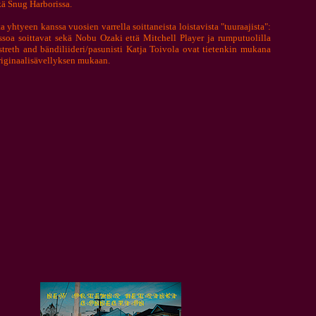
kä Snug Harborissa.
yhtyeen kanssa vuosien varrella soittaneista loistavista "tuuraajista":
soa soittavat sek
ä
Nobu Ozaki ett
ä
Mitchell Player ja rumputuolilla
streth and b
ändiliideri
/pasunisti Katja Toivola ovat tietenkin mukana
iginaalis
ä
vellyksen mukaan.