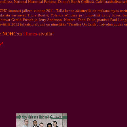
ellissa, National Historical Parkissa, Donna's Bar & Grillissä,
Café Istanbul
issa se
OHC suuntasi j
älleen vuonna 2011. Tällä kertaa äänitteellä on mukana myös useita 
uksista vastaavat
Tricia Boutté, Yolanda Windsay ja trumpetisti Leroy Jones, bas
htavat Gerald French ja Jerry Anderson. Kitaristi Todd Duke, pianisti Paul Long
eväällä 2012 julkaistu a
lbumi on nimelt
ään
"Paradise On Earth", Toivolan uuden or
le NOHC:ta
iTunes
-sivulla!
y!