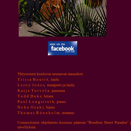
Yhtyeeseen kuuluvat seuraavat muusikot:
T r i c i a
B o u t t é,
laulu
L e r o y
J o n e s,
trumpetti ja laulu
K a t j a
T o i v o l a,
pasuuna
T o d d
D u k e,
kitara
P a u l
L o n g s t r e t h,
piano
N o b u
O z a k i,
basso
T h o m a s
R ö n n h o l m,
rummut
Connectionin ohjelmisto koostuu pääosin "Bourbon Street Paraden" ja
sävellyksiä.