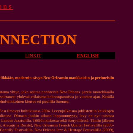
ons
NNECTION
LINKIT
ENGLISH
yylikkään, modernin sävyn New Orleansin maukkaisiin ja perinteisiin
ma yhtye, joka soittaa perinteistä New Orleans -jazzia nuorekkaalla
soittaneet yhdessä erilaisissa kokoonpanoissa jo vuosien ajan. Kesällä
olmiviikkoinen kiertue eri puolilla Suomea.
Last
ilmestyi huhtikuussa 2004. Levynjulkaisua juhlistettiin keikkojen
adioissa. Oltuaan jonkin aikaan loppuunmyyty, levy on nyt toisessa
 Lahden Jazztorilla, Töölön kirkossa sekä Storyvillessä. Tämän jälkeen
, Aracaju ja Recife), New Orleansin French Quarter Festivalilla (2005-
ntilly Festivalilla, New Orleans Jazz & Heritage Festivalilla (2009),